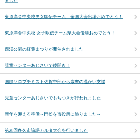
ました
東原庠舎中央校男女駅伝チーム 全国大会出場おめでとう！
東原庠舎中央校 女子駅伝チーム県大会優勝おめでとう！
西渓公園の紅葉まつりが開催されました
児童センターあじさいで鏡開き！
国際ソロプチミスト佐賀中部から歳末の温かい支援
児童センターあじさいでもちつきが行われました
新年を迎える準備～門松を市役所に飾りました～
第28回多久市論語カルタ大会を行いました