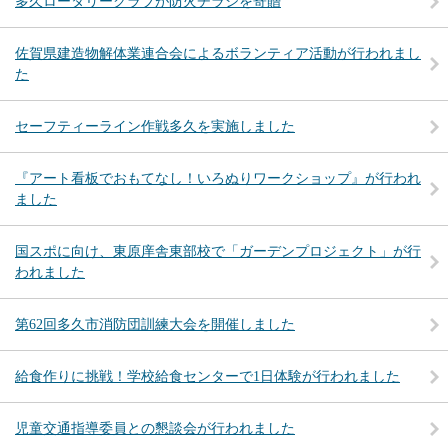
多久ロータリークラブが防火チラシを寄贈
佐賀県建造物解体業連合会によるボランティア活動が行われまし
た
セーフティーライン作戦多久を実施しました
『アート看板でおもてなし！いろぬりワークショップ』が行われ
ました
国スポに向け、東原庠舎東部校で「ガーデンプロジェクト」が行
われました
第62回多久市消防団訓練大会を開催しました
給食作りに挑戦！学校給食センターで1日体験が行われました
児童交通指導委員との懇談会が行われました