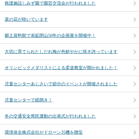
救護施設しみず園で園芸交流会が行われました
菜の花が咲いています
郷土資料館で炭鉱閉山50年の企画展を開催中！
大切に育てられたしだれ梅が色鮮やかに咲き誇っています
オリンピックメダリストによる柔道教室が開かれました！
児童センターあじさいで節分のイベントが開催されました
児童センターで鏡開き！
冬の交通安全県民運動の出発式が行われました
環境保全株式会社がドローン35機を贈呈