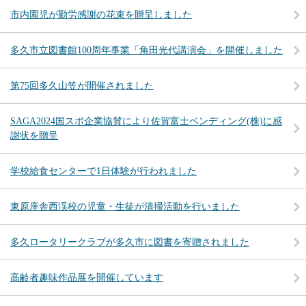
市内園児が勤労感謝の花束を贈呈しました
多久市立図書館100周年事業「角田光代講演会」を開催しました
第75回多久山笠が開催されました
SAGA2024国スポ企業協賛により佐賀富士ベンディング(株)に感
謝状を贈呈
学校給食センターで1日体験が行われました
東原庠舎西渓校の児童・生徒が清掃活動を行いました
多久ロータリークラブが多久市に図書を寄贈されました
高齢者趣味作品展を開催しています