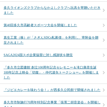
多久ライオンズクラブからなかよしクラブへ玩具を寄贈いただき
ました
第40回多久市高齢者スポーツ大会を開催しました
真生工業（株）が「さぎんSDGs私募債」を利用し、寄附金を贈
呈されました
SAGA2024国スポ企業協賛に対し感謝状を贈呈
『多久市立図書館 創立100周年記念セレモニー＆滝口康彦生誕
100年記念上映会「切腹」・仲代達矢トークショー』を開催しま
した
『ジビエカレーを味わう会！』が西多久公民館で開催されました
多久市市制施行70周年特別記念事業「張濱二胡音楽会」を開催し