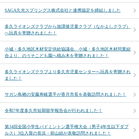
SAGA久光スプリングス株式会社と連携協定を締結しました
多久ライオンズクラブから放課後児童クラブ（なかよしクラブ）
へ玩具を寄贈されました！
小城・多久地区木材安定供給協議会、小城・多久地区木材同業組
合より、のうそこども園へ積み木を寄贈されました！
多久ライオンズクラブより多久市児童センターへ玩具を寄贈され
ました！
サガン鳥栖の安藤寿岐選手が香月市長を表敬訪問されました！
令和7年度多久市短期留学報告会が行われました！
第34回全国小学生バドミントン選手権大会（男子4年生以下ダブ
ルス）3位入賞の長浜・前山組が表敬訪問されました！