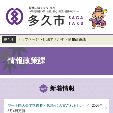
ペ
メ
ー
ニ
ジ
ュ
の
ー
先
を
頭
飛
で
ば
す。
し
て
トップページ
>
組織でさがす
>
情報政策課
本
本
文
文
へ
情報政策課
新着情報
空手全国大会で準優勝・第3位に入賞されました
2026年
8月4日更新