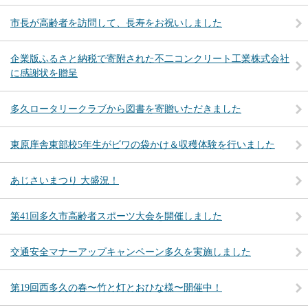
市長が高齢者を訪問して、長寿をお祝いしました
企業版ふるさと納税で寄附された不二コンクリート工業株式会社
に感謝状を贈呈
多久ロータリークラブから図書を寄贈いただきました
東原庠舎東部校5年生がビワの袋かけ＆収穫体験を行いました
あじさいまつり 大盛況！
第41回多久市高齢者スポーツ大会を開催しました
交通安全マナーアップキャンペーン多久を実施しました
第19回西多久の春〜竹と灯とおひな様〜開催中！