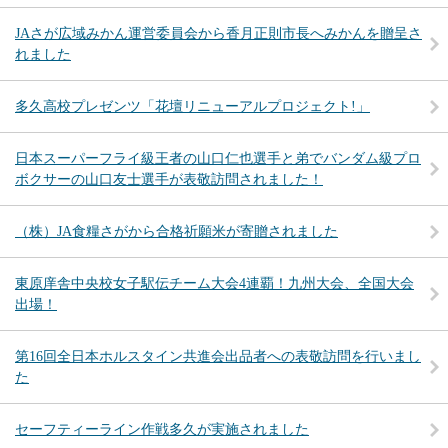
JAさが広域みかん運営委員会から香月正則市長へみかんを贈呈さ
れました
多久高校プレゼンツ「花壇リニューアルプロジェクト!」
日本スーパーフライ級王者の山口仁也選手と弟でバンダム級プロ
ボクサーの山口友士選手が表敬訪問されました！
（株）JA食糧さがから合格祈願米が寄贈されました
東原庠舎中央校女子駅伝チーム大会4連覇！九州大会、全国大会
出場！
第16回全日本ホルスタイン共進会出品者への表敬訪問を行いまし
た
セーフティーライン作戦多久が実施されました