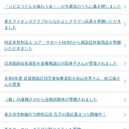
『ジビエうどんを味わう会！』が大盛況のうちに幕を閉じました
多久ライオンズクラブからなかよしクラブへ玩具を寄贈いただき
ました
特定非営利法人 コア・サポートHOPEから感染症対策用品を寄贈
いただきました
日本医師会長表彰を栄養教諭の川田孝子さんが受賞されました
令和6年度 佐賀県統計功労者知事表彰を佐山光芳さん、松江操さ
んが受賞
（株）JA食糧さがから合格祈願米が寄贈されました
多久市市制施行70周年記念 孔子の里紅葉まつり開催中！