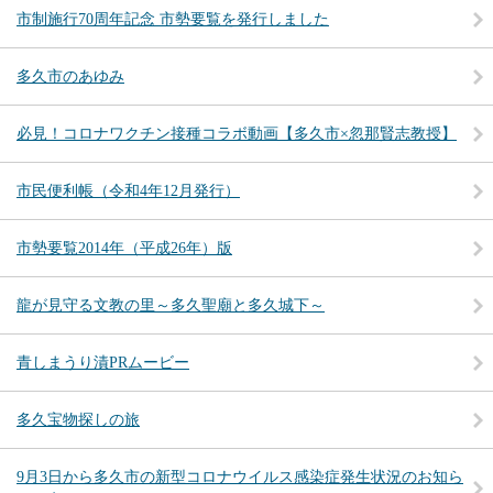
市制施行70周年記念 市勢要覧を発行しました
多久市のあゆみ
必見！コロナワクチン接種コラボ動画【多久市×忽那賢志教授】
市民便利帳（令和4年12月発行）
市勢要覧2014年（平成26年）版
龍が見守る文教の里～多久聖廟と多久城下～
青しまうり漬PRムービー
多久宝物探しの旅
9月3日から多久市の新型コロナウイルス感染症発生状況のお知ら