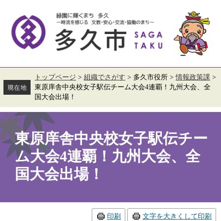
ペ
メ
ー
ニ
ジ
ュ
の
ー
先
を
頭
飛
で
ば
す。
し
て
トップページ
>
組織でさがす
>
多久市役所
>
情報政策課
>
本
東原庠舎中央校女子駅伝チーム大会4連覇！九州大会、全
文
国大会出場！
へ
本
文
東原庠舎中央校女子駅伝チー
ム大会4連覇！九州大会、全
国大会出場！
印刷
文字を大きくして印刷