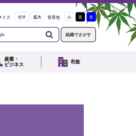
サイズ
標準
拡大
背景色
白
黒
青
組織でさがす
産業・
市政
ビジネス