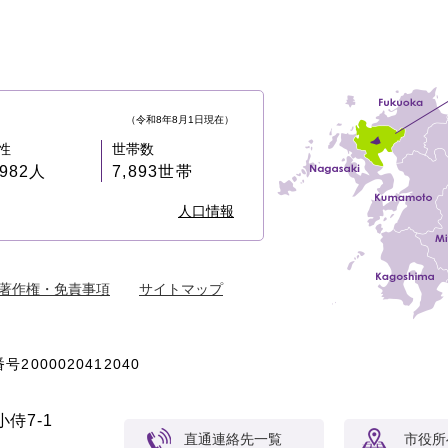
（令和8年8月1日現在）
性
世帯数
,982人
7,893世帯
人口情報
著作権・免責事項
サイトマップ
号2000020412040
侍7-1
直通連絡先一覧
市役所