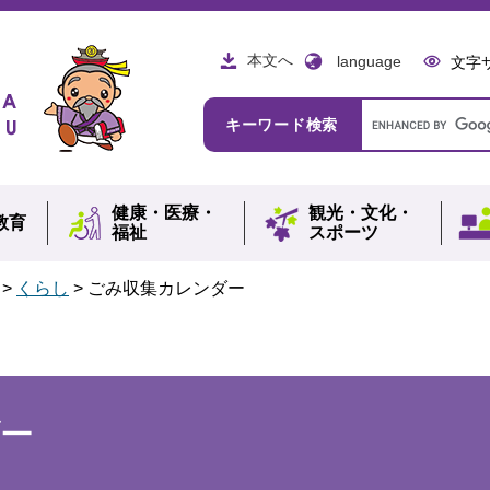
本文へ
language
文字
Google
キーワード検索
カ
ス
タ
ム
健康・
医療・
観光・
文化・
検
教育
福祉
スポーツ
索
>
くらし
>
ごみ収集カレンダー
ー