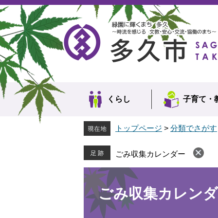
ペ
メ
ー
ニ
ジ
ュ
の
ー
先
を
頭
飛
で
ば
す。
し
て
本
くらし
子育て・
文
へ
トップページ
>
分類でさがす
ごみ収集カレンダー
本
文
ごみ収集カレンダ