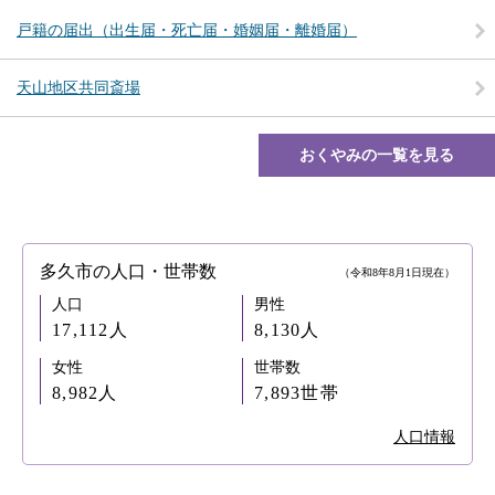
戸籍の届出（出生届・死亡届・婚姻届・離婚届）
天山地区共同斎場
おくやみの一覧を見る
多久市の人口・世帯数
（令和8年8月1日現在）
人口
男性
17,112人
8,130人
女性
世帯数
8,982人
7,893世帯
人口情報