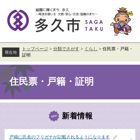
ペ
メ
ー
ニ
ジ
ュ
の
ー
先
を
頭
飛
で
ば
す。
し
て
トップページ
>
分類でさがす
>
くらし
>
住民票・戸籍・
本
証明
文
へ
本
文
住民票・戸籍・証明
新着情報
戸籍に氏名のフリガナが記載されるようになります