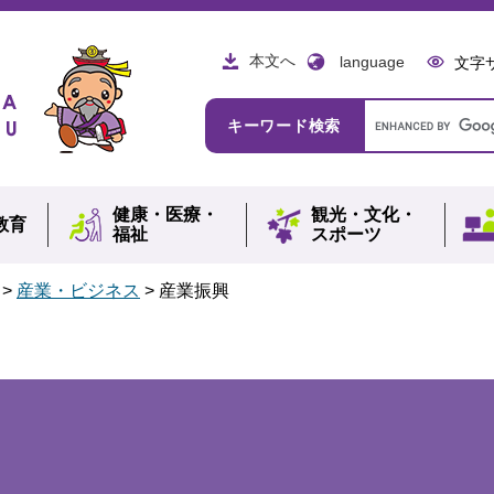
本文へ
language
文字
Google
キーワード検索
カ
ス
タ
ム
健康・
医療・
観光・
文化・
検
教育
福祉
スポーツ
索
>
産業・ビジネス
>
産業振興