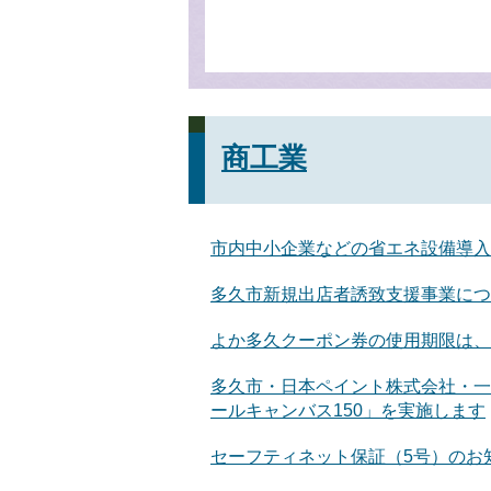
商工業
市内中小企業などの省エネ設備導入
多久市新規出店者誘致支援事業につ
よか多久クーポン券の使用期限は、
多久市・日本ペイント株式会社・一
ールキャンバス150」を実施します
セーフティネット保証（5号）のお