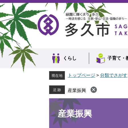
ペ
メ
ー
ニ
ジ
ュ
の
ー
先
を
頭
飛
で
ば
す。
し
て
本
くらし
子育て・
文
へ
トップページ
>
分類でさがす
産業振興
本
文
産業振興