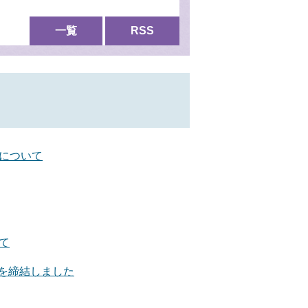
一覧
RSS
について
て
定を締結しました