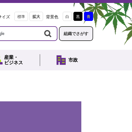
サイズ
標準
拡大
背景色
白
黒
青
組織でさがす
産業・
市政
ビジネス