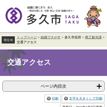
ペ
メ
ー
ニ
ジ
ュ
の
ー
先
を
頭
飛
で
ば
す。
し
て
トップページ
>
組織でさがす
>
多久市役所
>
商工観光課
>
本
交通アクセス
文
へ
本
文
交通アクセス
ページ内目次
印刷
文字を大きくして印刷