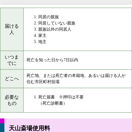
同居の親族
同居していない親族
届ける
親族以外の同居人
人
家主
地主
いつま
死亡を知った日から7日以内
でに
死亡地、または死亡者の本籍地、あるいは届ける人が
どこへ
住む市区町村役場
必要な
死亡届書 ※押印は不要
もの
（死亡診断書）
天山斎場使用料