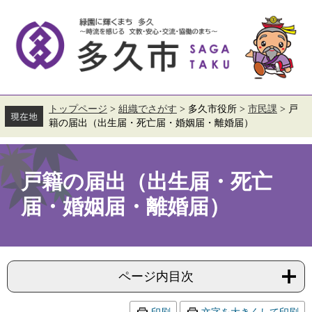
ペ
メ
ー
ニ
ジ
ュ
の
ー
先
を
頭
飛
で
ば
す。
し
て
トップページ
>
組織でさがす
>
多久市役所
>
市民課
>
戸
本
籍の届出（出生届・死亡届・婚姻届・離婚届）
文
へ
本
文
戸籍の届出（出生届・死亡
届・婚姻届・離婚届）
ページ内目次