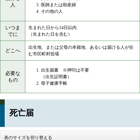
人
医師または助産婦
その他の人
いつま
生まれた日から14日以内
でに
（生まれた日を含む）
出生地、または父母の本籍地、あるいは届ける人が住
どこへ
む市区町村役場
出生届書 ※押印は不要
必要な
（出生証明書）
もの
母子健康手帳
死亡届
表のサイズを切り替える