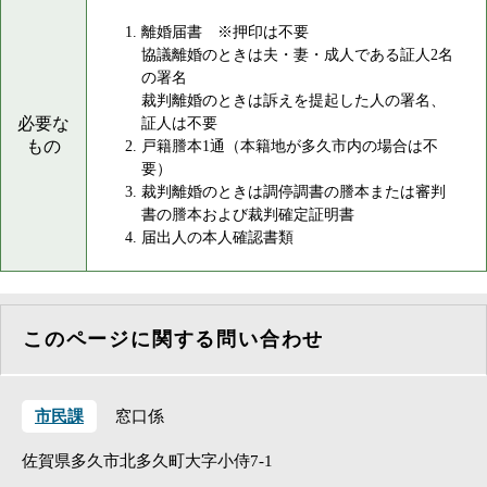
離婚届書 ※押印は不要
協議離婚のときは夫・妻・成人である証人2名
の署名
裁判離婚のときは訴えを提起した人の署名、
必要な
証人は不要
もの
戸籍謄本1通（本籍地が多久市内の場合は不
要）
裁判離婚のときは調停調書の謄本または審判
書の謄本および裁判確定証明書
届出人の本人確認書類
このページに関する問い合わせ
市民課
窓口係
佐賀県多久市北多久町大字小侍7-1