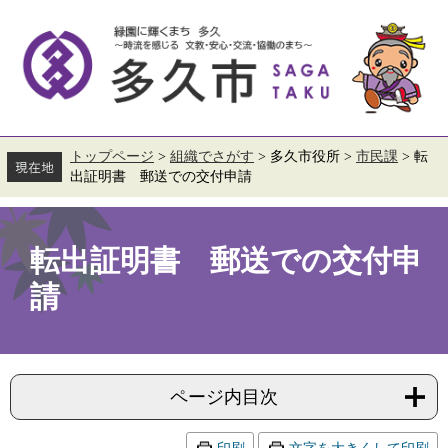
ペ
メ
ー
ニ
ジ
ュ
の
ー
先
を
頭
飛
で
ば
す。
し
て
トップページ
>
組織でさがす
>
多久市役所
>
市民課
>
転
本
出証明書 郵送での交付申請
文
へ
本
文
転出証明書 郵送での交付申
請
ページ内目次