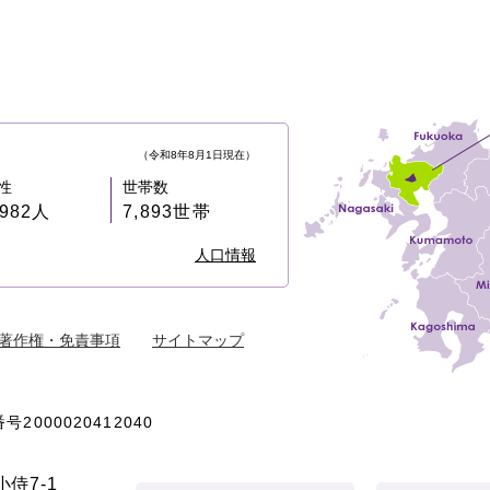
（令和8年8月1日現在）
性
世帯数
,982人
7,893世帯
人口情報
著作権・免責事項
サイトマップ
号2000020412040
侍7-1