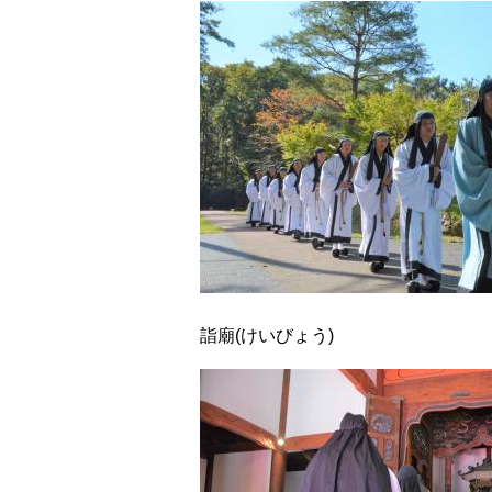
詣廟(けいびょう)