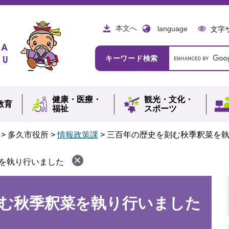
本文へ
language
文字
Google
キーワード検索
カ
ス
タ
ム
健康・
医療・
観光・
文化・
検
教育
福祉
スポーツ
索
>
多久市役所
>
情報政策課
>
三百年の歴史を刻む秋季釈菜を
を執り行いました
む秋季釈菜を執り行いました