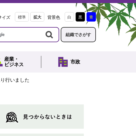
サイズ
標準
拡大
背景色
白
黒
青
組織でさがす
産業・
市政
ビジネス
執り行いました