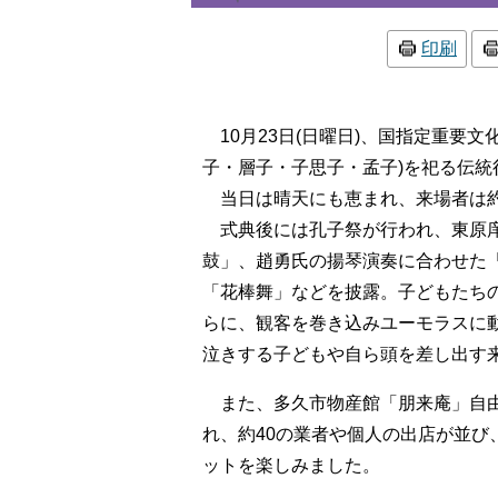
印刷
10月23日(日曜日)、国指定重要
子・層子・子思子・孟子)を祀る伝
当日は晴天にも恵まれ、来場者は約2
式典後には孔子祭が行われ、東原庠
鼓」、趙勇氏の揚琴演奏に合わせた
「花棒舞」などを披露。子どもたち
らに、観客を巻き込みユーモラスに
泣きする子どもや自ら頭を差し出す
また、多久市物産館「朋来庵」自由
れ、約40の業者や個人の出店が並
ットを楽しみました。