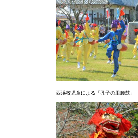
西渓校児童による「孔子の里腰鼓」