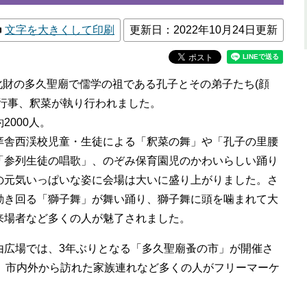
文字を大きくして印刷
更新日：2022年10月24日更新
文化財の多久聖廟で儒学の祖である孔子とその弟子たち(顔
統行事、釈菜が執り行われました。
000人。
舎西渓校児童・生徒による「釈菜の舞」や「孔子の里腰
「参列生徒の唱歌」、のぞみ保育園児のかわいらしい踊り
の元気いっぱいな姿に会場は大いに盛り上がりました。さ
動き回る「獅子舞」が舞い踊り、獅子舞に頭を噛まれて大
来場者など多くの人が魅了されました。
広場では、3年ぶりとなる「多久聖廟蚤の市」が開催さ
び、市内外から訪れた家族連れなど多くの人がフリーマーケ