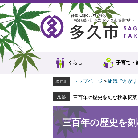
ペ
メ
ー
ニ
ジ
ュ
の
ー
先
を
頭
飛
で
ば
す。
し
て
本
くらし
子育て・
文
へ
トップページ
>
組織でさがす
三百年の歴史を刻む秋季釈菜
本
文
三百年の歴史を刻