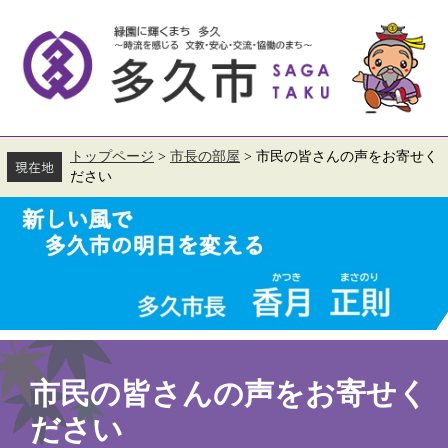
ペ
メ
ー
ニ
ジ
ュ
の
ー
先
を
頭
飛
で
ば
す。
し
て
トップページ
>
市長の部屋
>
市民の皆さんの声をお寄せく
本
ださい
文
へ
本
文
市民の皆さんの声をお寄せく
ださい