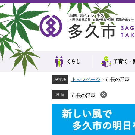
ペ
メ
ー
ニ
ジ
ュ
の
ー
先
を
頭
飛
で
ば
す。
し
て
本
くらし
子育て・
文
へ
トップページ
>
市長の部屋
市長の部屋