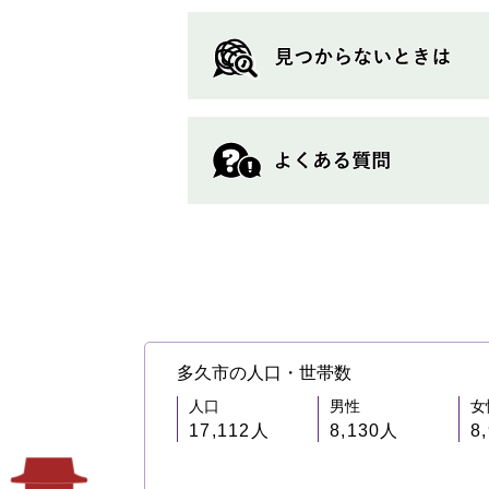
ー
ジ
も
見
て
い
ま
す
多久市の人口・世帯数
人口
男性
女
17,112人
8,130人
8