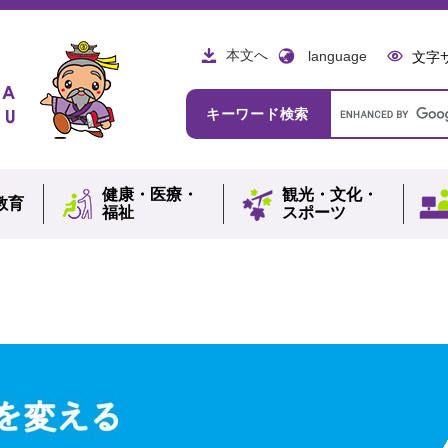
本文へ
language
文字
Google
キーワード検索
カ
ス
タ
ム
健康・
医療・
観光・
文化・
検
教育
福祉
スポーツ
索