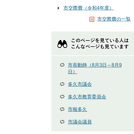
市交際費（令和4年度）
市交際費の一覧
こ
の
ペ
ー
ジ
市長動静（8月3日～8月9
を
日）
見
て
多久市議会
い
る
多久市教育委員会
人
は
市報多久
こ
ん
市議会議員
な
ペ