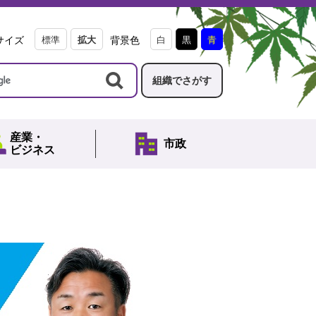
サイズ
標準
拡大
背景色
白
黒
青
組織でさがす
産業・
市政
ビジネス