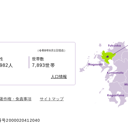
（令和8年8月1日現在）
性
世帯数
,982人
7,893世帯
人口情報
著作権・免責事項
サイトマップ
号2000020412040