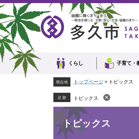
ペ
メ
ー
ニ
ジ
ュ
の
ー
先
を
頭
飛
で
ば
す。
し
て
本
くらし
子育て・
文
へ
トップページ
>
トピックス
トピックス
本
文
トピックス