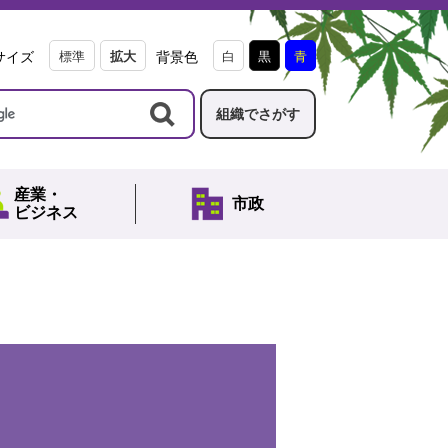
サイズ
標準
拡大
背景色
白
黒
青
組織でさがす
産業・
市政
ビジネス