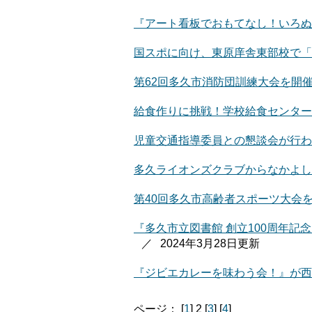
『アート看板でおもてなし！いろぬ
国スポに向け、東原庠舎東部校で「
第62回多久市消防団訓練大会を開
給食作りに挑戦！学校給食センター
児童交通指導委員との懇談会が行わ
多久ライオンズクラブからなかよし
第40回多久市高齢者スポーツ大会
『多久市立図書館 創立100周年
2024年3月28日更新
『ジビエカレーを味わう会！』が西
ページ： [
1
] 2 [
3
] [
4
]