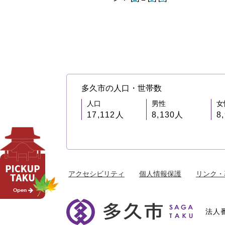
多久市の人口・世帯数
人口
男性
女
17,112人
8,130人
8
アクセシビリティ
個人情報保護
リンク・
法人番