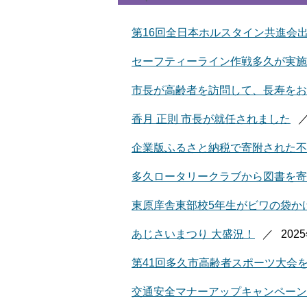
第16回全日本ホルスタイン共進会
セーフティーライン作戦多久が実施
市長が高齢者を訪問して、長寿をお
香月 正則 市長が就任されました
企業版ふるさと納税で寄附された不
多久ロータリークラブから図書を寄
東原庠舎東部校5年生がビワの袋か
あじさいまつり 大盛況！
202
第41回多久市高齢者スポーツ大会
交通安全マナーアップキャンペーン