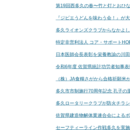
第19回西多久の春〜竹と灯とおひ
『ジビエうどんを味わう会！』が大
多久ライオンズクラブからなかよし
特定非営利法人 コア・サポートH
日本医師会長表彰を栄養教諭の川田
令和6年度 佐賀県統計功労者知事
（株）JA食糧さがから合格祈願米
多久市市制施行70周年記念 孔子の
多久ロータリークラブが防火チラシ
佐賀県建造物解体業連合会によるボ
セーフティーライン作戦多久を実施