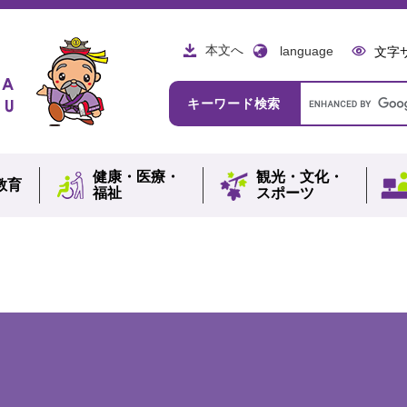
本文へ
language
文字
Google
キーワード検索
カ
ス
タ
ム
健康・
医療・
観光・
文化・
検
教育
福祉
スポーツ
索