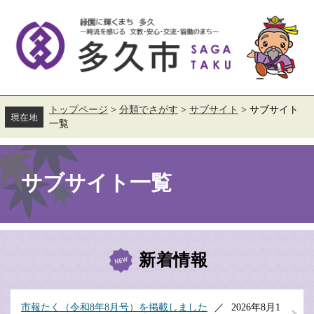
ペ
メ
ー
ニ
ジ
ュ
の
ー
先
を
頭
飛
で
ば
す。
し
て
トップページ
>
分類でさがす
>
サブサイト
>
サブサイト
本
一覧
文
へ
本
文
サブサイト一覧
新着情報
市報たく（令和8年8月号）を掲載しました
2026年8月1