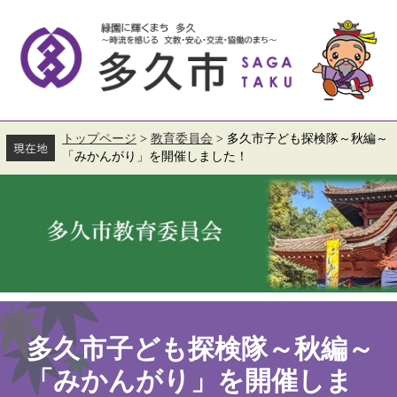
ペ
メ
ー
ニ
ジ
ュ
の
ー
先
を
頭
飛
で
ば
す。
し
て
トップページ
>
教育委員会
>
多久市子ども探検隊～秋編～
本
「みかんがり」を開催しました！
文
へ
本
文
多久市子ども探検隊～秋編～
「みかんがり」を開催しま