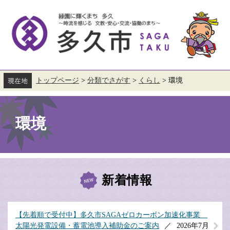
ペ
メ
ー
ニ
ジ
ュ
の
ー
先
を
頭
飛
で
ば
す。
し
て
トップページ
>
分類でさがす
>
くらし
>
環境
本
本
文
文
へ
環境
新着情報
【先着順で受付中】多久市SAGAゼロカーボン加速化事業
太陽光発電設備・蓄電池導入補助金のご案内
2026年7月