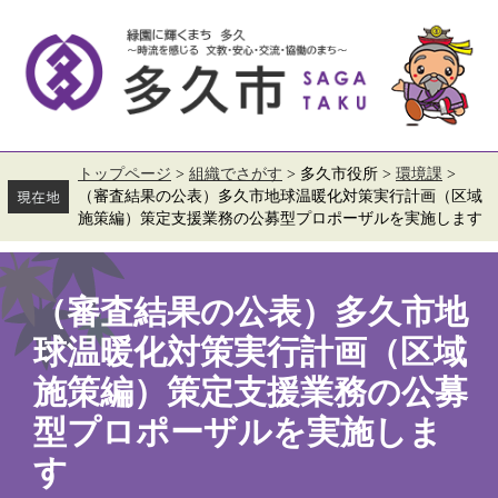
ペ
メ
ー
ニ
ジ
ュ
の
ー
先
を
頭
飛
で
ば
す。
し
て
トップページ
>
組織でさがす
>
多久市役所
>
環境課
>
本
（審査結果の公表）多久市地球温暖化対策実行計画（区域
文
施策編）策定支援業務の公募型プロポーザルを実施します
へ
本
文
（審査結果の公表）多久市地
球温暖化対策実行計画（区域
施策編）策定支援業務の公募
型プロポーザルを実施しま
す