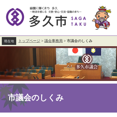
ペ
メ
ー
ニ
ジ
ュ
の
ー
先
を
頭
飛
で
ば
す。
し
て
トップページ
>
議会事務局
>
市議会のしくみ
本
文
へ
本
文
市議会のしくみ