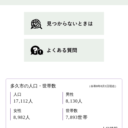
は
こ
ん
な
ペ
ー
ジ
も
見
て
い
ま
す
多久市の人口・世帯数
（令和8年8月1日現在）
人口
男性
17,112人
8,130人
女性
世帯数
8,982人
7,893世帯