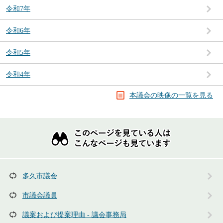
令和7年
令和6年
令和5年
令和4年
本議会の映像の一覧を見る
こ
の
ペ
ー
ジ
を
多久市議会
見
て
市議会議員
い
る
議案および提案理由 - 議会事務局
人