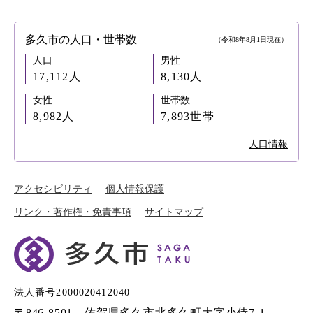
多久市の人口・世帯数
（令和8年8月1日現在）
人口
男性
17,112人
8,130人
女性
世帯数
8,982人
7,893世帯
人口情報
アクセシビリティ
個人情報保護
リンク・著作権・免責事項
サイトマップ
法人番号2000020412040
〒846-8501 佐賀県多久市北多久町大字小侍7-1