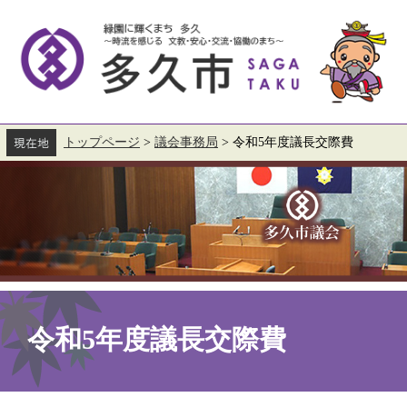
ペ
メ
ー
ニ
ジ
ュ
の
ー
先
を
頭
飛
で
ば
す。
し
て
トップページ
>
議会事務局
>
令和5年度議長交際費
本
文
へ
本
文
令和5年度議長交際費