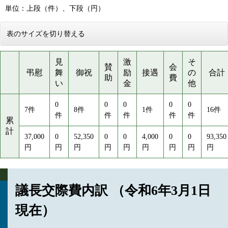
単位：上段（件）、下段（円）
表のサイズを切り替える
見
激
そ
賛
会
弔慰
舞
御祝
励
接遇
の
合計
助
費
い
金
他
0
0
0
0
0
7件
8件
1件
16件
件
件
件
件
件
累
計
37,000
0
52,350
0
0
4,000
0
0
93,350
円
円
円
円
円
円
円
円
円
議長交際費内訳 （令和6年3月1日
現在）