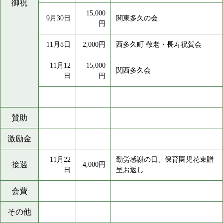
御祝
15,000
9月30日
関東多久の会
円
11月8日
2,000円
西多久町 敬老・長寿祝賀会
11月12
15,000
関西多久会
日
円
賛助
激励金
11月22
勤労感謝の日、保育園児花束贈
接遇
4,000円
日
呈お返し
会費
その他