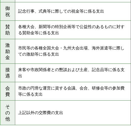
御
記念行事、式典等に際しての祝金等に係る支出
祝
賛
各種大会、新聞等の特別企画等で公益性のあるものに対す
助
る賛助金等に係る支出
激
市民等の各種全国大会・九州大会出場、海外派遣等に際し
励
ての激励等に係る支出
金
接
来客や市政関係者との懇談および土産、記念品等に係る支
遇
出
会
市政の円滑な運営に資する会議、会合、研修会等の参加費
費
等に係る支出
そ
の
上記以外の交際費の支出
他