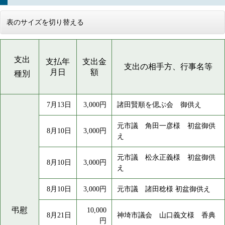
表のサイズを切り替える
支出
支払年
支出金
支出の相手方、行事名等
月日
額
種別
7月13日
3,000円
諸田賢順を偲ぶ会 御供え
元市議 角田一彦様 初盆御供
8月10日
3,000円
え
元市議 松永正義様 初盆御供
8月10日
3,000円
え
8月10日
3,000円
元市議 諸田稔様 初盆御供え
弔慰
10,000
8月21日
神埼市議会 山口義文様 香典
円