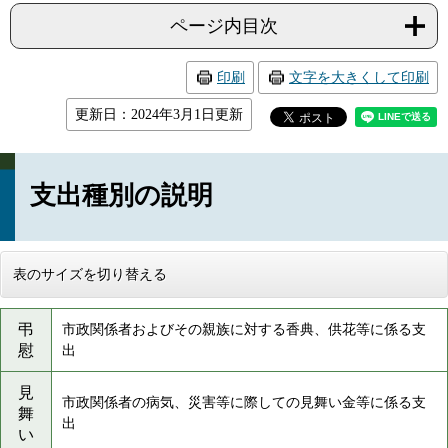
ページ内目次
印刷
文字を大きくして印刷
更新日：2024年3月1日更新
支出種別の説明
表のサイズを切り替える
弔
市政関係者およびその親族に対する香典、供花等に係る支
慰
出
見
市政関係者の病気、災害等に際しての見舞い金等に係る支
舞
出
い