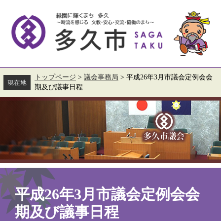
ペ
メ
ー
ニ
ジ
ュ
の
ー
先
を
頭
飛
で
ば
す。
し
て
トップページ
>
議会事務局
>
平成26年3月市議会定例会会
本
期及び議事日程
文
へ
本
文
平成26年3月市議会定例会会
期及び議事日程