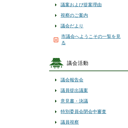
議案および提案理由
視察のご案内
議会だより
市議会へようこその一覧を見
る
議会活動
議会報告会
議員提出議案
意見書・決議
特別委員会閉会中審査
議員視察