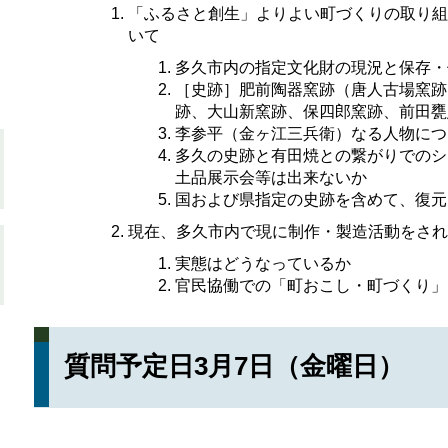
「ふるさと創生」よりよい町づくりの取り組
いて
多久市内の指定文化財の現況と保存・
［史跡］肥前陶器窯跡（唐人古場窯跡
跡、大山新窯跡、保四郎窯跡、前田甕
李参平（金ヶ江三兵衛）なる人物につ
多久の史跡と有田焼との繋がりでのシ
土品展示会等は出来ないか
国および県指定の史跡を含めて、復元
現在、多久市内で現に制作・製造活動をされ
実態はどうなっているか
官民協働での「町おこし・町づくり」
質問予定日3月7日（金曜日）