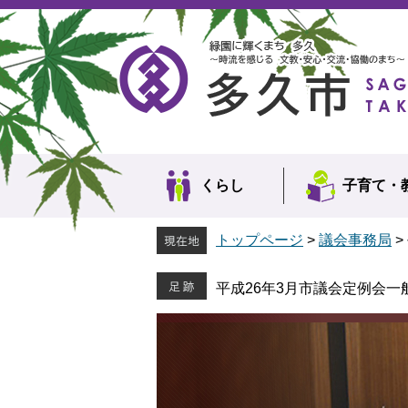
ペ
メ
ー
ニ
ジ
ュ
の
ー
先
を
頭
飛
で
ば
す。
し
て
本
くらし
子育て・
文
へ
トップページ
>
議会事務局
>
平成26年3月市議会定例会一