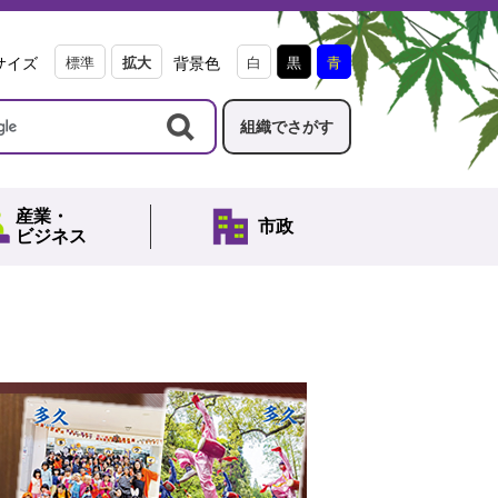
サイズ
標準
拡大
背景色
白
黒
青
組織でさがす
産業・
市政
ビジネス