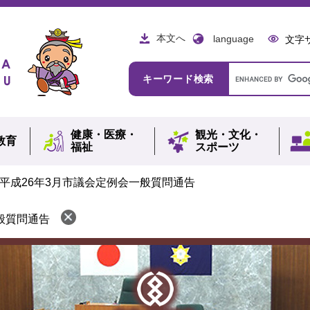
本文へ
language
文字
Google
キーワード検索
カ
ス
タ
ム
健康・
医療・
観光・
文化・
検
教育
福祉
スポーツ
索
平成26年3月市議会定例会一般質問通告
般質問通告