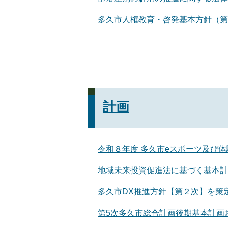
多久市人権教育・啓発基本方針（第
計画
令和８年度 多久市eスポーツ及び
地域未来投資促進法に基づく基本計
多久市DX推進方針【第２次】を策
第5次多久市総合計画後期基本計画