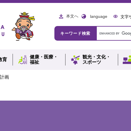
本文へ
language
文字
Google
キーワード検索
カ
ス
タ
ム
健康・
医療・
観光・
文化・
検
教育
福祉
スポーツ
索
計画