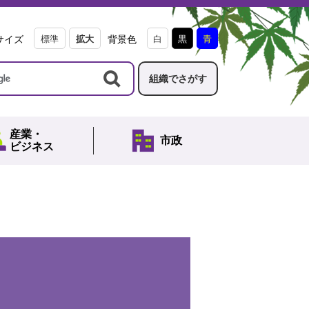
サイズ
標準
拡大
背景色
白
黒
青
組織でさがす
産業・
市政
ビジネス