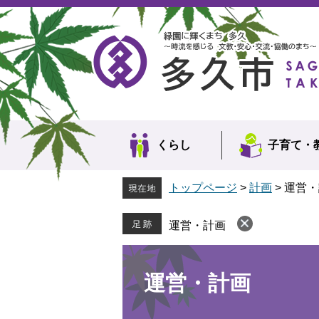
ペ
メ
ー
ニ
ジ
ュ
の
ー
先
を
頭
飛
で
ば
す。
し
て
本
くらし
子育て・
文
へ
トップページ
>
計画
>
運営・
運営・計画
本
文
運営・計画