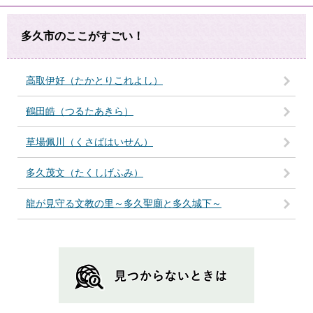
多久市のここがすごい！
高取伊好（たかとりこれよし）
鶴田皓（つるたあきら）
草場佩川（くさばはいせん）
多久茂文（たくしげふみ）
龍が見守る文教の里～多久聖廟と多久城下～