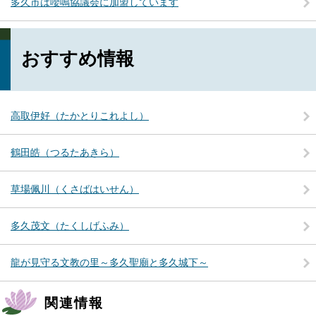
多久市は嚶鳴協議会に加盟しています
おすすめ情報
高取伊好（たかとりこれよし）
鶴田皓（つるたあきら）
草場佩川（くさばはいせん）
多久茂文（たくしげふみ）
龍が見守る文教の里～多久聖廟と多久城下～
関連情報