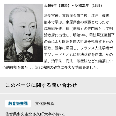
天保6年（1835）～明治21年（1888）
法制官僚。東原庠舎修了後、江戸、備後、
熊本で学ぶ。東原庠舎の教職となったが、
戊辰戦争後、律（刑法）の専門家として明
治政府に出仕し、明治5年、司法卿江藤新平
の命により欧州各国の司法を視察するため
渡欧。翌年に帰国し、フランス人法学者ボ
アソナードとともに刑法草案を作成。その
後、治罪法、商法、破産法などの編纂に中
心的役割を果たし、近代法制の確立に多大な功績を遺した。
このページに関する問い合わせ
教育振興課
文化振興係
佐賀県多久市北多久町大字小侍7-1