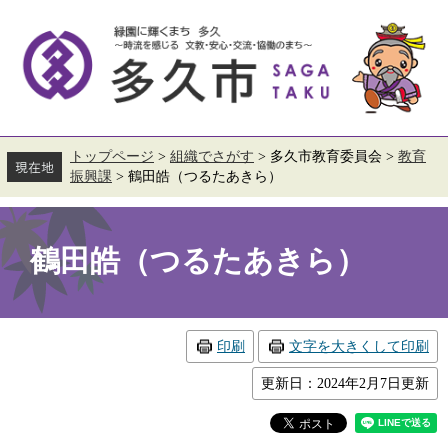
ペ
メ
ー
ニ
ジ
ュ
の
ー
先
を
頭
飛
で
ば
す。
し
て
トップページ
>
組織でさがす
>
多久市教育委員会
>
教育
本
振興課
>
鶴田皓（つるたあきら）
文
へ
本
文
鶴田皓（つるたあきら）
印刷
文字を大きくして印刷
更新日：2024年2月7日更新