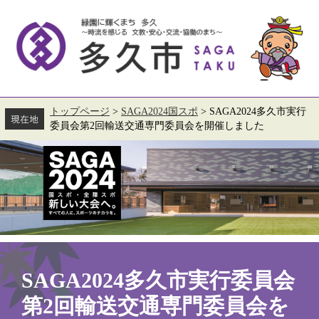
ペ
メ
ー
ニ
ジ
ュ
の
ー
先
を
頭
飛
で
ば
す。
し
て
トップページ
>
SAGA2024国スポ
>
SAGA2024多久市実行
本
委員会第2回輸送交通専門委員会を開催しました
文
へ
本
文
SAGA2024多久市実行委員会
第2回輸送交通専門委員会を