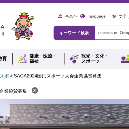
本文へ
language
文字
Google
キーワード検索
カ
ス
タ
ム
健康・
医療・
観光・
文化・
検
教育
福祉
スポーツ
索
国スポ
>
SAGA2024国民スポーツ大会企業協賛募集
会企業協賛募集