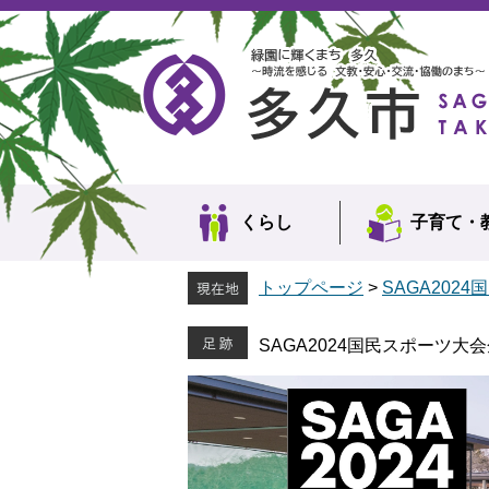
ペ
メ
ー
ニ
ジ
ュ
の
ー
先
を
頭
飛
で
ば
す。
し
て
本
くらし
子育て・
文
へ
トップページ
>
SAGA2024
SAGA2024国民スポーツ大