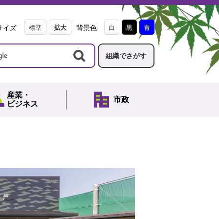
サイズ
標準
拡大
背景色
白
黒
青
組織でさがす
産業・
市政
ビジネス