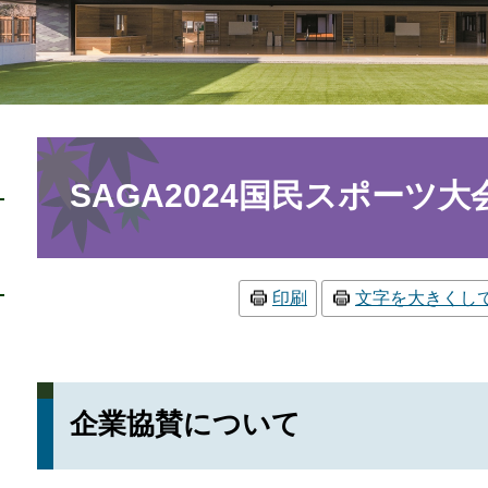
本
文
SAGA2024国民スポーツ
印刷
文字を大きくし
企業協賛について