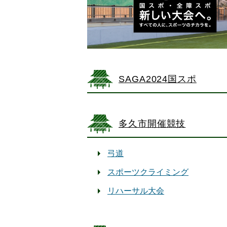
SAGA2024国スポ
多久市開催競技
弓道
スポーツクライミング
リハーサル大会