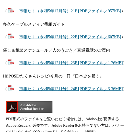
（
市報たく（令和5年12月号）21P [PDFファイル／957KB]
）
多久ケーブルメディア番組ガイド
（
市報たく（令和5年12月号）22P [PDFファイル／607KB]
）
催し＆相談スケジュール／人のうごき／直通電話のご案内
（
市報たく（令和5年12月号）23P [PDFファイル／1.26MB]
）
Hi!POSE/たくさんレシピ/今月の一冊『日本史を暴く』
（
市報たく（令和5年12月号）24P [PDFファイル／3.36MB]
）
PDF形式のファイルをご覧いただく場合には、Adobe社が提供する
Adobe Readerが必要です。Adobe Readerをお持ちでない方は、バナー
のリンク先からダウンロードしてください。（無料）