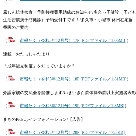
風しん抗体検査・予防接種費用助成のお知らせ/多久っ子健診（子ども
生活習慣病予防健診）予約受付中です！/多久市・小城市 休日在宅当
番医のご案内
（
市報たく（令和5年12月号）17P [PDFファイル／1.06MB]
）
連載 おたっしゃだより
「成年後見制度」を知っていますか？
（
市報たく（令和5年12月号）18P [PDFファイル／1.81MB]
）
介護家族の交流会を開催します/いきいき百歳体操85歳以上実施者表彰
（
市報たく（令和5年12月号）19P [PDFファイル／1.8MB]
）
まちのPickUpインフォメーション/【広告】
（
市報たく（令和5年12月号）20P [PDFファイル／755KB]
）