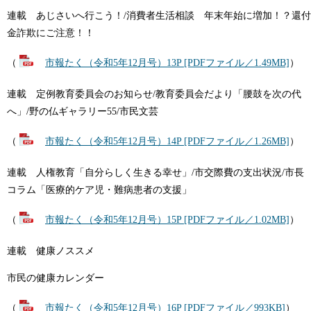
連載 あじさいへ行こう！/消費者生活相談 年末年始に増加！？還付
金詐欺にご注意！！
（
市報たく（令和5年12月号）13P [PDFファイル／1.49MB]
）
連載 定例教育委員会のお知らせ/教育委員会だより「腰鼓を次の代
へ」/野の仏ギャラリー55/市民文芸
（
市報たく（令和5年12月号）14P [PDFファイル／1.26MB]
）
連載 人権教育「自分らしく生きる幸せ」/市交際費の支出状況/市長
コラム「医療的ケア児・難病患者の支援」
（
市報たく（令和5年12月号）15P [PDFファイル／1.02MB]
）
連載 健康ノススメ
市民の健康カレンダー
（
市報たく（令和5年12月号）16P [PDFファイル／993KB]
）