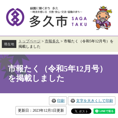
ペ
メ
ー
ニ
ジ
ュ
の
ー
先
を
頭
飛
で
ば
す。
し
て
トップページ
>
市報多久
>
市報たく（令和5年12月号）を
本
掲載しました
文
へ
本
文
市報たく（令和5年12月号）
を掲載しました
印刷
文字を大きくして印刷
更新日：2023年12月1日更新