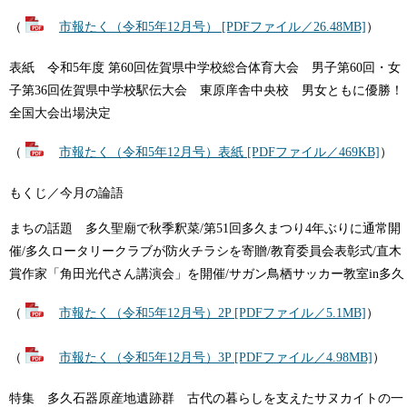
（
市報たく（令和5年12月号） [PDFファイル／26.48MB]
）
表紙 令和5年度 第60回佐賀県中学校総合体育大会 男子第60回・女
子第36回佐賀県中学校駅伝大会 東原庠舎中央校 男女ともに優勝！
全国大会出場決定
（
市報たく（令和5年12月号）表紙 [PDFファイル／469KB]
）
もくじ／今月の論語
まちの話題 多久聖廟で秋季釈菜/第51回多久まつり4年ぶりに通常開
催/多久ロータリークラブが防火チラシを寄贈/教育委員会表彰式/直木
賞作家「角田光代さん講演会」を開催/サガン鳥栖サッカー教室in多久
（
市報たく（令和5年12月号）2P [PDFファイル／5.1MB]
）
（
市報たく（令和5年12月号）3P [PDFファイル／4.98MB]
）
特集 多久石器原産地遺跡群 古代の暮らしを支えたサヌカイトの一