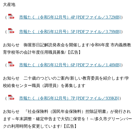
大産地
（
市報たく（令和5年12月号）4P [PDFファイル／3.72MB]
）
（
市報たく（令和5年12月号）5P [PDFファイル／3.79MB]
）
お知らせ 御屋形日記解読発表会を開催します/令和6年度 市内義務教
育学校等の会計年度任用職員募集/【広告】
（
市報たく（令和5年12月号）6P [PDFファイル／1.48MB]
）
お知らせ 二十歳のつどいのご案内/新しい教育委員を紹介します/学
校給食センター職員（調理員）を募集します
（
市報たく（令和5年12月号）7P [PDFファイル／939KB]
）
お知らせ 『社会保険料（国民年金保険料）控除証明書』が発行され
ます～年末調整・確定申告まで大切に保管を！～/多久市グリーンパー
クの利用時間を変更しています/【広告】