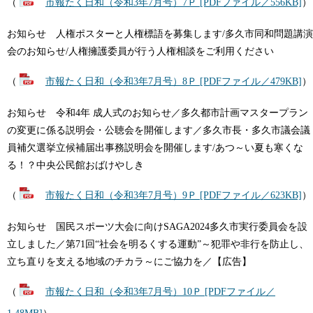
（
市報たく日和（令和3年7月号）7Ｐ [PDFファイル／556KB]
）
お知らせ 人権ポスターと人権標語を募集します/多久市同和問題講演
会のお知らせ/人権擁護委員が行う人権相談をご利用ください
（
市報たく日和（令和3年7月号）8Ｐ [PDFファイル／479KB]
）
お知らせ 令和4年 成人式のお知らせ／多久都市計画マスタープラン
の変更に係る説明会・公聴会を開催します／多久市長・多久市議会議
員補欠選挙立候補届出事務説明会を開催します/あつ～い夏も寒くな
る！？中央公民館おばけやしき
（
市報たく日和（令和3年7月号）9Ｐ [PDFファイル／623KB]
）
お知らせ 国民スポーツ大会に向けSAGA2024多久市実行委員会を設
立しました／第71回“社会を明るくする運動”～犯罪や非行を防止し、
立ち直りを支える地域のチカラ～にご協力を／【広告】
（
市報たく日和（令和3年7月号）10Ｐ [PDFファイル／