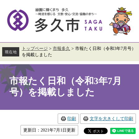
ペ
メ
ー
ニ
ジ
ュ
の
ー
先
を
頭
飛
で
ば
す。
し
て
トップページ
>
市報多久
>
市報たく日和（令和3年7月号）
本
を掲載しました
文
へ
本
文
市報たく日和（令和3年7月
号）を掲載しました
印刷
文字を大きくして印刷
更新日：2021年7月1日更新