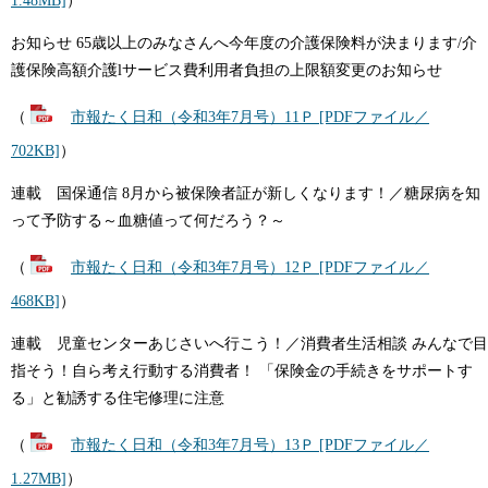
1.48MB]
）
お知らせ 65歳以上のみなさんへ今年度の介護保険料が決まります/介
護保険高額介護lサービス費利用者負担の上限額変更のお知らせ
（
市報たく日和（令和3年7月号）11Ｐ [PDFファイル／
702KB]
）
連載 国保通信 8月から被保険者証が新しくなります！／糖尿病を知
って予防する～血糖値って何だろう？～
（
市報たく日和（令和3年7月号）12Ｐ [PDFファイル／
468KB]
）
連載 児童センターあじさいへ行こう！／消費者生活相談 みんなで目
指そう！自ら考え行動する消費者！ 「保険金の手続きをサポートす
る」と勧誘する住宅修理に注意
（
市報たく日和（令和3年7月号）13Ｐ [PDFファイル／
1.27MB]
）