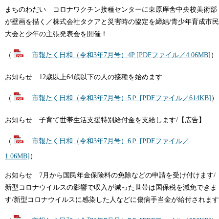
まちのわだい コロナワクチン接種センターに東原庠舎中央校美術部
が壁画を描く／株式会社タクアと災害時の協定を締結/青少年育成市民
大会と少年の主張発表会を開催！
（
市報たく日和（令和3年7月号）4P [PDFファイル／4.06MB]
）
お知らせ 12歳以上64歳以下の人の接種を始めます
（
市報たく日和（令和3年7月号）5Ｐ [PDFファイル／614KB]
）
お知らせ 子育て世帯生活支援特別給付金を支給します/【広告】
（
市報たく日和（令和3年7月号）6Ｐ [PDFファイル／
1.06MB]
）
お知らせ 7月から国民年金保険料の免除などの申請を受け付けます/
新型コロナウイルスの影響で収入が減った世帯は国保税を減免できま
す/新型コロナウイルスに感染した人などに傷病手当金が給付されます