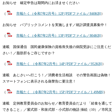
お知らせ 確定申告は期間内にお済ませください
（
市報たく（令和7年2月号）12P [PDFファイル／840KB]
）
お知らせ パブリックコメントを実施します／統計調査員募集中！
（
市報たく（令和7年2月号）13P [PDFファイル／804KB]
）
​連載 国保通信 国民健康保険の資格喪失後の病院受診にご注意くだ
さい！／脂肪肝をご存じですか？
（
市報たく （令和7年2月号）14P [PDFファイル／952KB]
）
連載 あじさいへ行こう！／消費者生活相談 その警告画面は偽物！
スマートフォンに表示される偽警告に要注意！
（
市報たく （令和7年2月号）15P [PDFファイル／1.49MB]
）
連載 定例教育委員会のお知らせ／教育委員会だより 「給食を通して
できること」／紫式部・和泉式部・小式部の物語 挿絵（10）／市民文