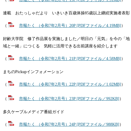
連載 おたっしゃだより いきいき百歳体操85歳以上継続実施者表彰
（
市報たく （令和7年2月号）20P [PDFファイル／4.19MB]
）
好齢大学院 修了作品展を実施しました／明日の「元気」を今の「地
域と一緒」につくる 気軽に活用できる出前講座を紹介します
（
市報たく （令和7年2月号）21P [PDFファイル／4.58MB]
）
​​​まちのPickupインフォメーション
（
市報たく （令和7年2月号）22P [PDFファイル／1.02MB]
）
（
市報たく （令和7年2月号）23P [PDFファイル／992KB]
）
多久ケーブルメディア番組ガイド
（
市報たく （令和7年2月号）24P [PDFファイル／988KB]
）