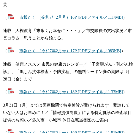
芸
（
市報たく （令和7年2月号）16P [PDFファイル／1.17MB]
）
連載 人権教育「末永くお幸せに・・・」／市交際費の支出状況／市
長コラム「思うことから始まる」
（
市報たく （令和7年2月号）17P [PDFファイル／983KB]
）
連載 健康ノススメ 市民の健康カレンダー／「子宮頸がん・乳がん検
診」、「風しん抗体検査・予防接種」の無料クーポン券の期限は2月
28日（金）まで
（
市報たく （令和7年2月号）18P [PDFファイル／1.33MB]
）
3月31日（月）までは医療機関で特定検診が受けられます！受診して
いない人はお早めに！／「情報提供制度」による特定健診の検査項目
提供のお願い／多久市・小城市 休日在宅当番医のご案内
（
市報たく （令和7年2月号）19P [PDFファイル／1.51MB]
）