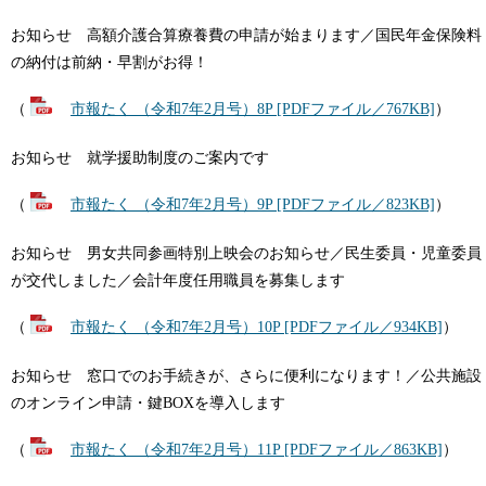
お知らせ 高額介護合算療養費の申請が始まります／国民年金保険料
の納付は前納・早割がお得！
（
市報たく （令和7年2月号）8P [PDFファイル／767KB]
）
お知らせ 就学援助制度のご案内です
（
市報たく （令和7年2月号）9P [PDFファイル／823KB]
）
お知らせ 男女共同参画特別上映会のお知らせ／民生委員・児童委員
が交代しました／会計年度任用職員を募集します
（
市報たく （令和7年2月号）10P [PDFファイル／934KB]
）
お知らせ 窓口でのお手続きが、さらに便利になります！／公共施設
のオンライン申請・鍵BOXを導入します
（
市報たく （令和7年2月号）11P [PDFファイル／863KB]
）