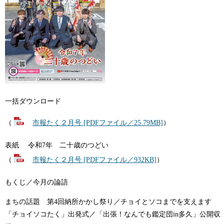
一括ダウンロード
（
市報たく２月号 [PDFファイル／25.79MB]
）
表紙 令和7年 二十歳のつどい
（
市報たく２月号 [PDFファイル／932KB]
）
もくじ／今月の論語
まちの話題 第4回納所かかし祭り／チョイとソコまでを支えます
「チョイソコたく」出発式／「出張！なんでも鑑定団in多久」公開収