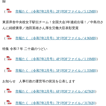
録
（
市報たく （令和7年2月号）2P [PDFファイル／5.12MB]
）
東原庠舎中央校女子駅伝チーム！全国大会3年連続出場！／中島功さ
んに紺綬褒章／池田英雄さん厚生労働大臣表彰受賞
（
市報たく （令和7年2月号）3P [PDFファイル／4.96MB]
）
特集 令和７年 二十歳のつどい
（
市報たく （令和7年2月号）4P [PDFファイル／1.19MB]
）
（
市報たく （令和7年2月号）5P [PDFファイル／1.35MB]
）
お知らせ 人事行政の運営等の状況を公表します
（
市報たく （令和7年2月号）6P [PDFファイル／427KB]
）
（
市報たく （令和7年2月号）7P [PDFファイル／317KB]
）