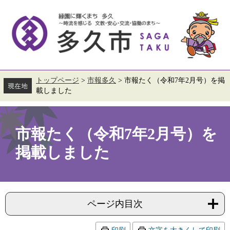
ペ
メ
ー
ニ
ジ
ュ
の
ー
先
を
頭
飛
で
ば
す。
し
て
トップページ
>
市報多久
>
市報たく（令和7年2月号）を掲
本
載しました
文
へ
本
文
市報たく（令和7年2月号）を
掲載しました
ページ内目次