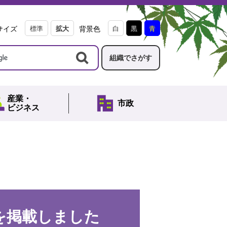
サイズ
標準
拡大
背景色
白
黒
青
組織でさがす
産業・
市政
ビジネス
を掲載しました