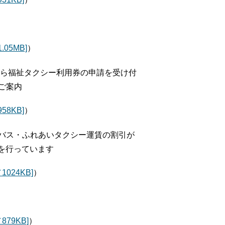
05MB]
）
から福祉タクシー利用券の申請を受け付
ご案内
8KB]
）
バス・ふれあいタクシー運賃の割引が
を行っています
024KB]
）
79KB]
）