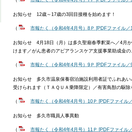
お知らせ 12歳～17歳の3回目接種を始めます！
（
市報たく（令和4年4月号）8Ｐ [PDFファイル／1.
お知らせ 4月18日（月）は多久聖廟春季釈菜へ／4月
けます／がん患者のアピアランスケア支援事業助成金の
（
市報たく（令和4年4月号）9Ｐ [PDFファイル／95
お知らせ 多久市温泉保養宿泊施設利用者証でふれあい
受けられます（ＴＡＱＵＡ乗降限定）／有害鳥獣の駆除
（
市報たく（令和4年4月号）10Ｐ [PDFファイル／1
お知らせ 多久市職員人事異動
（
市報たく（令和4年4月号）11Ｐ [PDFファイル／8