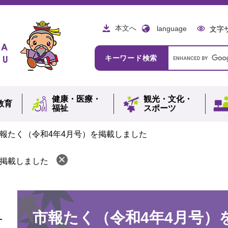
本文へ
language
文字
Google
キーワード検索
カ
ス
タ
ム
健康・
医療・
観光・
文化・
検
教育
福祉
スポーツ
索
報たく（令和4年4月号）を掲載しました
を掲載しました
本
文
市報たく（令和4年4月号）