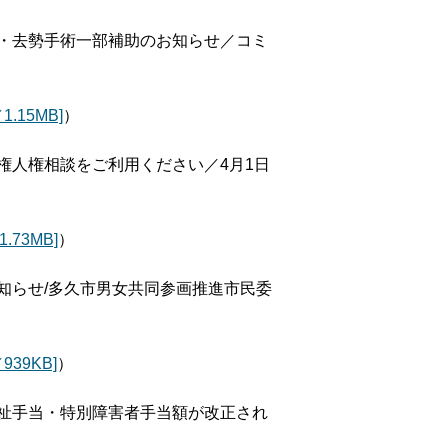
・去勢手術一部補助のお知らせ／コミ
.15MB]
）
権人権相談をご利用ください／4月1日
73MB]
）
知らせ/多久市男女共同参画推進市民委
39KB]
）
祉手当・特別障害者手当額が改正され