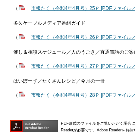
（
市報たく（令和4年4月号）25Ｐ [PDFファイル／1
多久ケーブルメディア番組ガイド
（
市報たく（令和4年4月号）26Ｐ [PDFファイル／6
催し＆相談スケジュール／人のうごき／直通電話のご案
（
市報たく（令和4年4月号）27Ｐ [PDFファイル／1
はいぽーず／たくさんレシピ／今月の一冊
（
市報たく（令和4年4月号）28Ｐ [PDFファイル／2
PDF形式のファイルをご覧いただく場合には
Readerが必要です。Adobe Reade