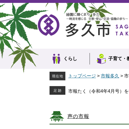
ペ
メ
ー
ニ
ジ
ュ
の
ー
先
を
頭
飛
で
ば
す。
し
て
本
くらし
子育て・
文
へ
トップページ
>
市報多久
>
市
市報たく（令和4年4月号）
声の市報