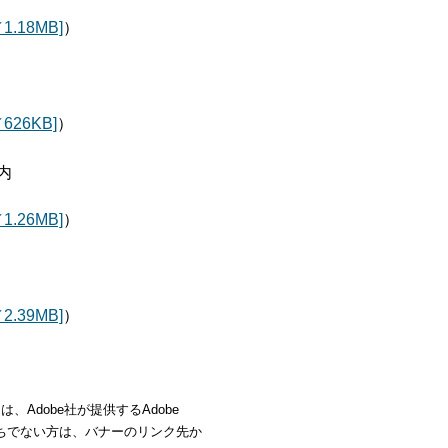
.18MB]
）
26KB]
）
内
.26MB]
）
.39MB]
）
、Adobe社が提供するAdobe
rをお持ちでない方は、バナーのリンク先か