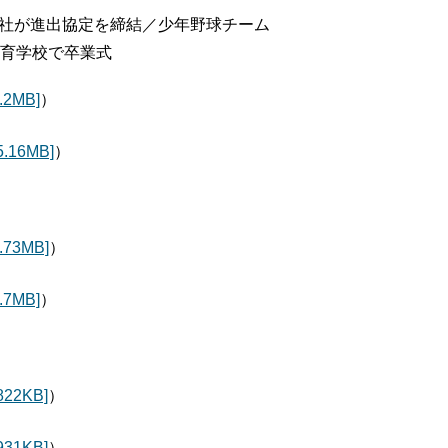
3社が進出協定を締結／少年野球チーム
教育学校で卒業式
2MB]
）
16MB]
）
3MB]
）
7MB]
）
2KB]
）
1KB]
）