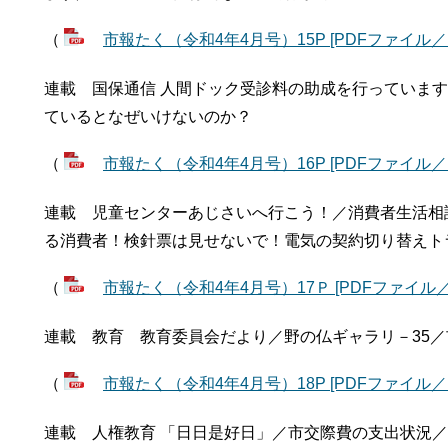
（
市報たく（令和4年4月号）15P [PDFファイル／10
連載 国保通信 人間ドック受診料の助成を行っていま
ているとなぜいけないのか？
（
市報たく（令和4年4月号）16P [PDFファイル／1.
連載 児童センターあじさいへ行こう！／消費者生活相
る消費者！検針票は見せないで！電気の契約切り替えト
（
市報たく（令和4年4月号）17Ｐ [PDFファイル／1
連載 教育 教育委員会だより／野の仏ギャラリ－35／
（
市報たく（令和4年4月号）18P [PDFファイル／1.
連載 人権教育 「日日是好日」／市交際費の支出状況