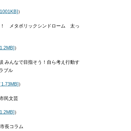
01KB]
）
す！ メタボリックシンドローム 太っ
2MB]
）
談 みんなで目指そう！自ら考え行動す
ラブル
.73MB]
）
市民文芸
2MB]
）
／市長コラム