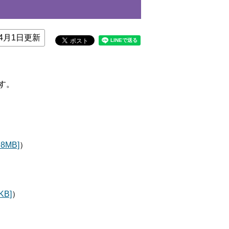
4月1日更新
す。
8MB]
）
B]
）