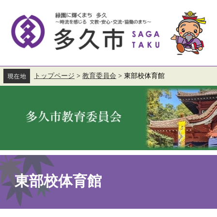
ペ
メ
ー
ニ
ジ
ュ
の
ー
先
を
頭
飛
で
ば
す。
し
て
トップページ
>
教育委員会
>
東部校体育館
本
文
へ
本
文
東部校体育館