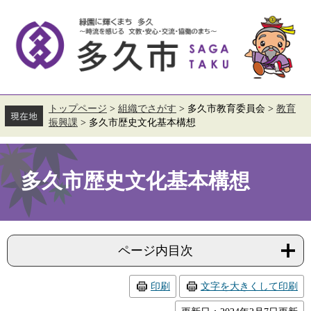
ペ
メ
ー
ニ
ジ
ュ
の
ー
先
を
頭
飛
で
ば
す。
し
て
トップページ
>
組織でさがす
>
多久市教育委員会
>
教育
本
振興課
>
多久市歴史文化基本構想
文
へ
本
文
多久市歴史文化基本構想
ページ内目次
印刷
文字を大きくして印刷