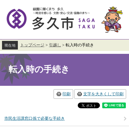
ペ
メ
ー
ニ
ジ
ュ
の
ー
先
を
頭
飛
で
ば
す。
し
て
トップページ
>
引越し
>
転入時の手続き
本
本
文
文
へ
転入時の手続き
印刷
文字を大きくして印刷
市民生活課窓口係で必要な手続き