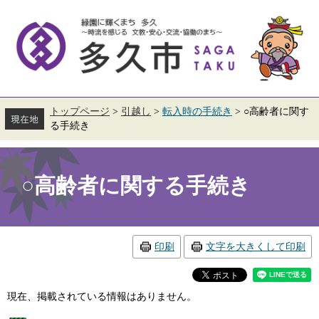
ペ
メ
ー
ニ
ジ
ュ
の
ー
先
を
頭
飛
で
ば
す。
し
て
トップページ
>
引越し
>
転入時の手続き
>
○高齢者に関す
本
る手続き
文
へ
本
文
○高齢者に関する手続き
印刷
文字を大きくして印刷
現在、掲載されている情報はありません。