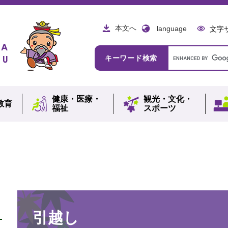
本文へ
language
文字
Google
キーワード検索
カ
ス
タ
ム
健康・
医療・
観光・
文化・
検
教育
福祉
スポーツ
索
本
文
引越し