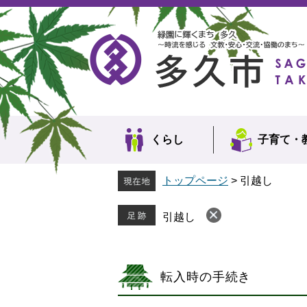
ペ
メ
ー
ニ
ジ
ュ
の
ー
先
を
頭
飛
で
ば
す。
し
て
本
くらし
子育て・
文
へ
トップページ
>
引越し
引越し
転入時の手続き