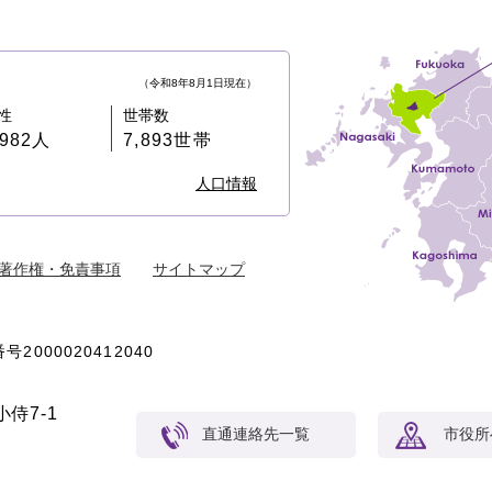
（令和8年8月1日現在）
性
世帯数
,982人
7,893世帯
人口情報
著作権・免責事項
サイトマップ
号2000020412040
侍7-1
直通連絡先一覧
市役所