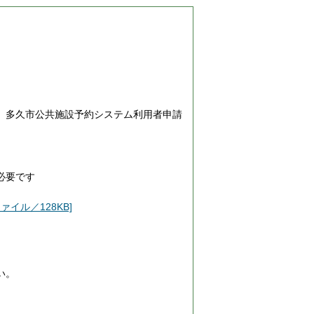
。多久市公共施設予約システム利用者申請
必要です
イル／128KB]
い。