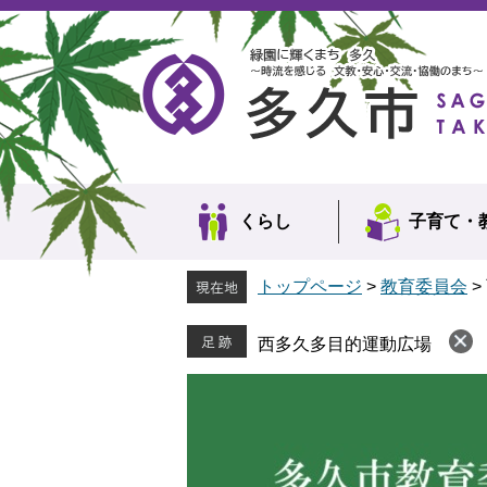
ペ
メ
ー
ニ
ジ
ュ
の
ー
先
を
頭
飛
で
ば
す。
し
て
本
くらし
子育て・
文
へ
トップページ
>
教育委員会
>
西多久多目的運動広場