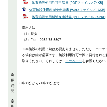
体育施設使用許可申請書 [PDFファイル／74KB]
体育施設使用料減免申請書 [Wordファイル／16KB]
体育施設使用料減免申請書 [PDFファイル／52KB]
提出方法
（1）持参
（2）Fax：0952-75-5507
※本施設の利用に鍵は必要ありません。ただし、コーナ
る場合は鍵が必要です。施設利用許可の際に発行される
取りください。くわしくは、
このページ
を参照ください
利
用
8時30分から21時30分まで
時
間
定
期