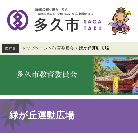
ペ
メ
ー
ニ
ジ
ュ
の
ー
先
を
頭
飛
で
ば
す。
し
て
トップページ
>
教育委員会
>
緑が丘運動広場
本
文
へ
本
文
緑が丘運動広場