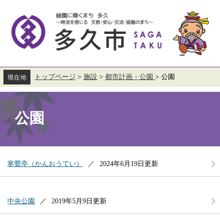
ペ
メ
ー
ニ
ジ
ュ
の
ー
先
を
頭
飛
で
ば
す。
し
て
トップページ
>
施設
>
都市計画・公園
>
公園
本
本
文
文
へ
公園
寒鶯亭（かんおうてい）
2024年6月19日更新
中央公園
2019年5月9日更新