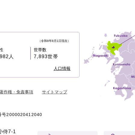
（令和8年8月1日現在）
性
世帯数
,982人
7,893世帯
人口情報
著作権・免責事項
サイトマップ
号2000020412040
侍7-1