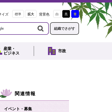
サイズ
標準
拡大
背景色
白
黒
青
組織でさがす
産業・
市政
ビジネス
関連情報
イベント・募集