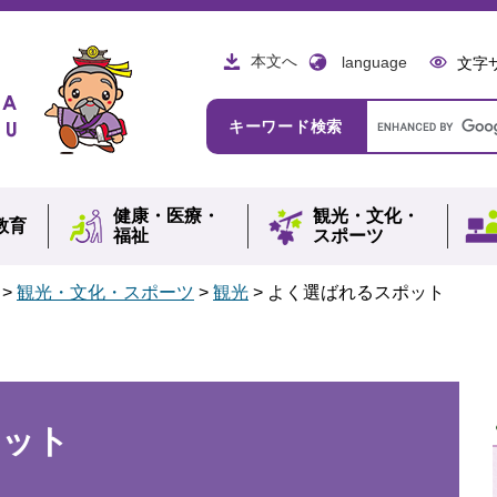
本文へ
language
文字
Google
キーワード検索
カ
ス
タ
ム
健康・
医療・
観光・
文化・
検
教育
福祉
スポーツ
索
>
観光・文化・スポーツ
>
観光
>
よく選ばれるスポット
ポット