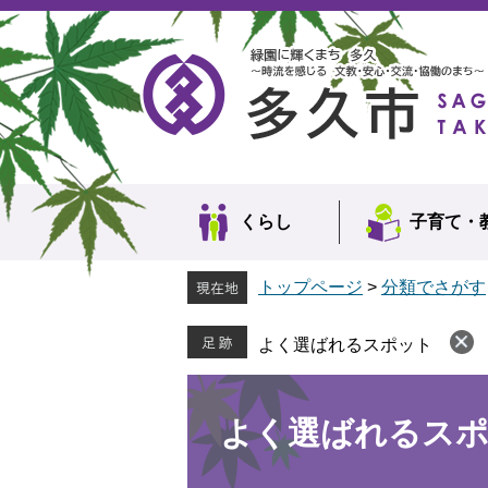
ペ
メ
ー
ニ
ジ
ュ
の
ー
先
を
頭
飛
で
ば
す。
し
て
本
くらし
子育て・
文
へ
トップページ
>
分類でさがす
よく選ばれるスポット
本
文
よく選ばれるス