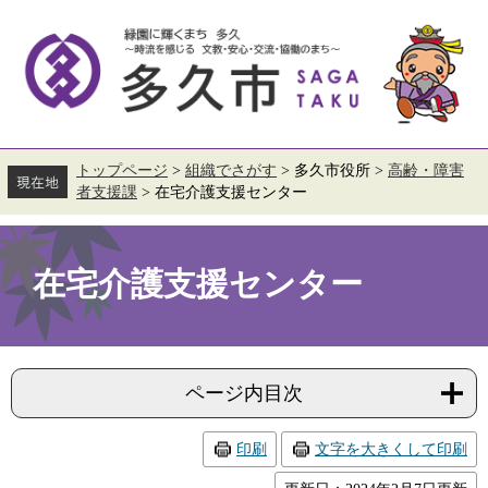
ペ
メ
ー
ニ
ジ
ュ
の
ー
先
を
頭
飛
で
ば
す。
し
て
トップページ
>
組織でさがす
>
多久市役所
>
高齢・障害
本
者支援課
>
在宅介護支援センター
文
へ
本
文
在宅介護支援センター
ページ内目次
印刷
文字を大きくして印刷