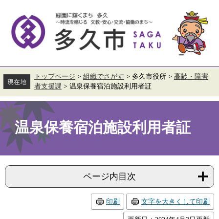
ペ
メ
ー
ニ
ジ
ュ
の
ー
先
を
頭
飛
で
ば
す。
し
て
トップページ
>
組織でさがす
>
多久市役所
>
高齢・障害
本
者支援課
>
温泉保養宿泊施設利用者証
文
へ
本
文
温泉保養宿泊施設利用者証
ページ内目次
印刷
文字を大きくして印刷