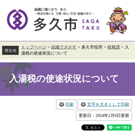
ペ
メ
ー
ニ
ジ
ュ
の
ー
先
を
頭
飛
で
ば
す。
し
て
トップページ
>
組織でさがす
>
多久市役所
>
税務課
>
入
本
湯税の使途状況について
文
へ
本
文
入湯税の使途状況について
印刷
文字を大きくして印刷
更新日：2024年2月8日更新