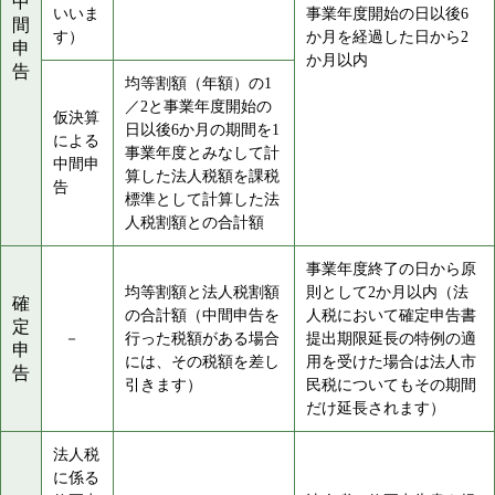
中
いいま
事業年度開始の日以後6
間
す）
か月を経過した日から2
申
か月以内
告
均等割額（年額）の1
／2と事業年度開始の
仮決算
日以後6か月の期間を1
による
事業年度とみなして計
中間申
算した法人税額を課税
告
標準として計算した法
人税割額との合計額
事業年度終了の日から原
均等割額と法人税割額
則として2か月以内（法
確
の合計額（中間申告を
人税において確定申告書
定
－
行った税額がある場合
提出期限延長の特例の適
申
には、その税額を差し
用を受けた場合は法人市
告
引きます）
民税についてもその期間
だけ延長されます）
法人税
に係る