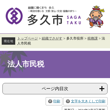
ペ
メ
ー
ニ
ジ
ュ
の
ー
先
を
頭
飛
で
ば
す。
し
て
トップページ
>
組織でさがす
>
多久市役所
>
税務課
>
法
本
人市民税
文
へ
本
文
法人市民税
ページ内目次
印刷
文字を大きくして印刷