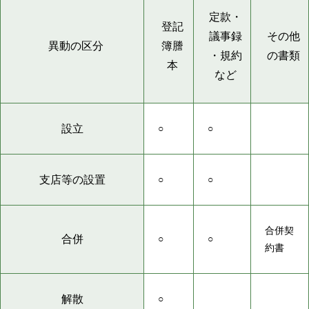
定款・
登記
議事録
その他
異動の区分
簿謄
・規約
の書類
本
など
設立
○
○
支店等の設置
○
○
合併契
合併
○
○
約書
解散
○