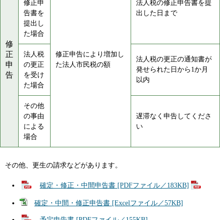
修正申
法人税の修正申告書を提
告書を
出した日まで
提出し
た場合
修
正
法人税
修正申告により増加し
法人税の更正の通知書が
申
の更正
た法人市民税の額
発せられた日から1か月
告
を受け
以内
た場合
その他
の事由
遅滞なく申告してくださ
による
い
場合
その他、更生の請求などがあります。
確定・修正・中間申告書 [PDFファイル／183KB]
確定・中間・修正申告書 [Excelファイル／57KB]
予定申告書 [PDFファイル／155KB]