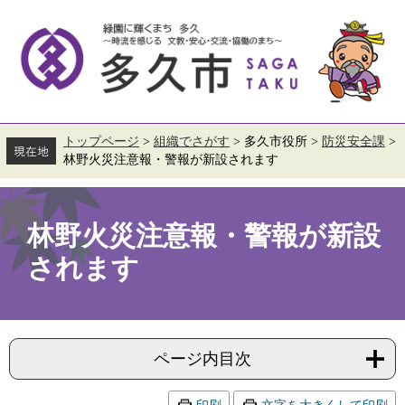
ペ
メ
ー
ニ
ジ
ュ
の
ー
先
を
頭
飛
で
ば
す。
し
て
トップページ
>
組織でさがす
>
多久市役所
>
防災安全課
>
本
林野火災注意報・警報が新設されます
文
へ
本
文
林野火災注意報・警報が新設
されます
ページ内目次