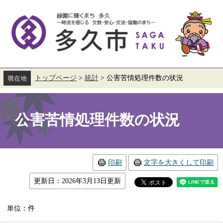
ペ
メ
ー
ニ
ジ
ュ
の
ー
先
を
頭
飛
で
ば
す。
し
て
トップページ
>
統計
>
公害苦情処理件数の状況
本
本
文
文
へ
公害苦情処理件数の状況
印刷
文字を大きくして印刷
更新日：2026年3月13日更新
単位：件