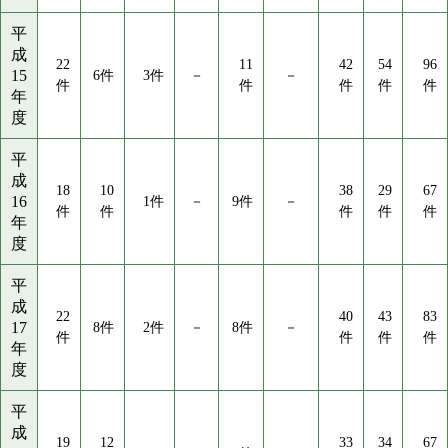
平
成
22
11
42
54
96
15
6件
3件
－
－
件
件
件
件
件
年
度
平
成
18
10
38
29
67
16
1件
－
9件
－
件
件
件
件
件
年
度
平
成
22
40
43
83
17
8件
2件
－
8件
－
件
件
件
件
年
度
平
成
19
12
33
34
67