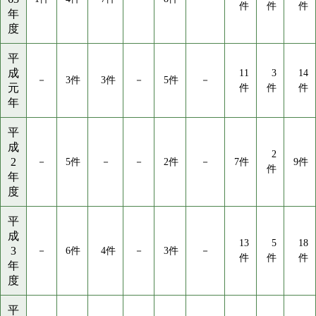
件
件
件
年
度
平
成
11
3
14
－
3件
3件
－
5件
－
元
件
件
件
年
平
成
2
2
－
5件
－
－
2件
－
7件
9件
件
年
度
平
成
13
5
18
3
－
6件
4件
－
3件
－
件
件
件
年
度
平