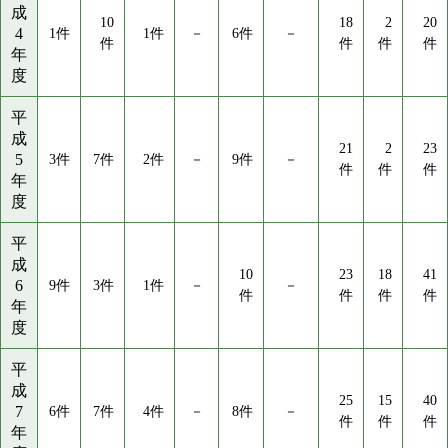
成
10
18
2
20
4
1件
1件
－
6件
－
件
件
件
件
年
度
平
成
21
2
23
5
3件
7件
2件
－
9件
－
件
件
件
年
度
平
成
10
23
18
41
6
9件
3件
1件
－
－
件
件
件
件
年
度
平
成
25
15
40
7
6件
7件
4件
－
8件
－
件
件
件
年