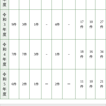
度
令
和
17
10
27
3
9件
3件
1件
－
4件
－
件
件
件
年
度
令
和
18
16
34
4
7件
7件
3件
－
1件
－
件
件
件
年
度
令
和
11
10
21
5
6件
2件
1件
ー
2件
ー
件
件
件
年
度