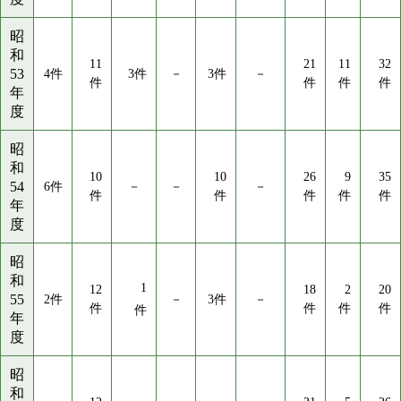
昭
和
11
21
11
32
53
4件
3件
－
3件
－
件
件
件
件
年
度
昭
和
10
10
26
9
35
54
6件
－
－
－
件
件
件
件
件
年
度
昭
和
1
12
18
2
20
55
2件
－
3件
－
件
件
件
件
件
年
度
昭
和