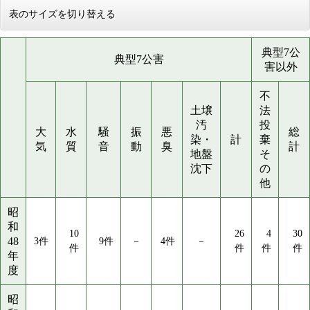
表のサイズを切り替える
典型7公
典型7公害
害以外
不
土壌
法
汚
投
大
水
騒
振
悪
総
染・
計
棄
気
質
音
動
臭
計
地盤
そ
沈下
の
他
昭
和
10
26
4
30
48
3件
9件
－
4件
－
件
件
件
件
年
度
昭