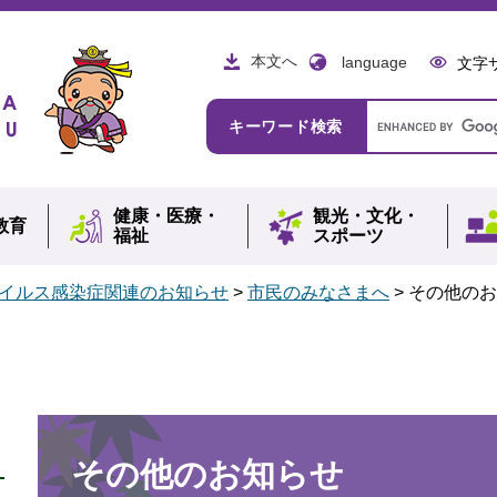
本文へ
language
文字
Google
キーワード検索
カ
ス
タ
ム
健康・
医療・
観光・
文化・
検
教育
福祉
スポーツ
索
イルス感染症関連のお知らせ
>
市民のみなさまへ
>
その他のお
本
文
その他のお知らせ