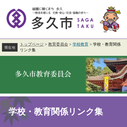
ペ
メ
ー
ニ
ジ
ュ
の
ー
先
を
頭
飛
で
ば
す。
し
て
トップページ
>
教育委員会
>
学校教育
>
学校・教育関係
本
リンク集
文
へ
本
文
学校・教育関係リンク集