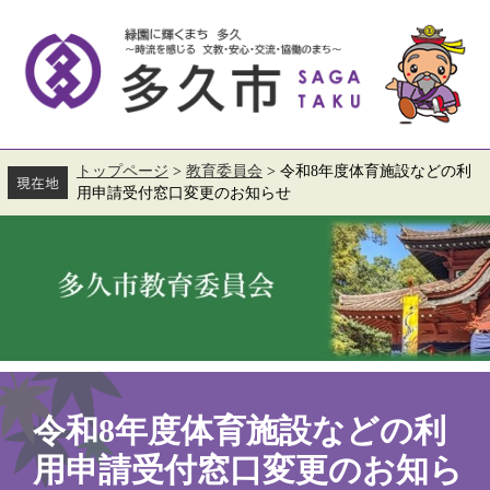
ペ
メ
ー
ニ
ジ
ュ
の
ー
先
を
頭
飛
で
ば
す。
し
て
トップページ
>
教育委員会
>
令和8年度体育施設などの利
本
用申請受付窓口変更のお知らせ
文
へ
本
文
令和8年度体育施設などの利
用申請受付窓口変更のお知ら