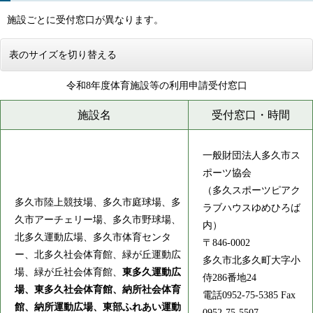
施設ごとに受付窓口が異なります。
表のサイズを切り替える
令和8年度体育施設等の利用申請受付窓口
施設名
受付窓口・時間
一般財団法人多久市ス
ポーツ協会
（多久スポーツピアク
多久市陸上競技場、多久市庭球場、多
ラブハウスゆめひろば
久市アーチェリー場、多久市野球場、
内）
北多久運動広場、多久市体育センタ
〒846-0002
ー、北多久社会体育館、緑が丘運動広
多久市北多久町大字小
場、緑が丘社会体育館、
東多久運動広
侍286番地24
場、東多久社会体育館、納所社会体育
電話0952-75-5385 Fax
館、納所運動広場、東部ふれあい運動
0952-75-5507