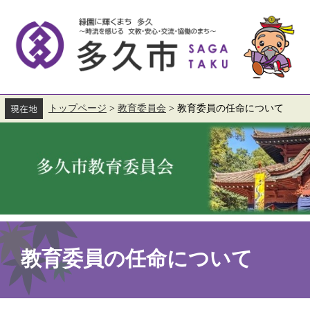
ペ
メ
ー
ニ
ジ
ュ
の
ー
先
を
頭
飛
で
ば
す。
し
て
トップページ
>
教育委員会
>
教育委員の任命について
本
文
へ
本
文
教育委員の任命について