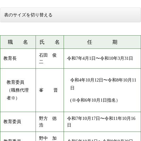
表のサイズを切り替える
職 名
氏 名
任 期
石田 俊
教育長
令和7年4月1日〜令和10年3月31日
二
令和4年10月12日〜令和8年10月11
教育委員
日
（職務代理
峯 晋
者※）
(※令和6年10月1日指名）
野方 徳
令和7年10月17日〜令和11年10月16
教育委員
浩
日
野中 加