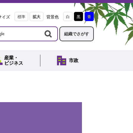
サイズ
標準
拡大
背景色
白
黒
青
組織でさがす
産業・
市政
ビジネス