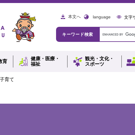
本文へ
language
文字
Google
キーワード検索
カ
ス
タ
ム
健康・
医療・
観光・
文化・
検
教育
福祉
スポーツ
索
子育て