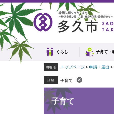
ペ
メ
ー
ニ
ジ
ュ
の
ー
先
を
頭
飛
で
ば
す。
し
て
本
くらし
子育て・
文
へ
トップページ
>
申請・届出
>
子育て
本
文
子育て